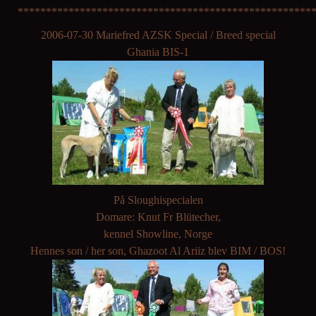
****************************************************
2006-07-30 Mariefred AZSK Special / Breed special
Ghania BIS-1
På Sloughispecialen
Domare: Knut Fr Blütecher,
kennel Showline, Norge
Hennes son / her son, Ghazoot Al Ariiz blev BIM / BOS!