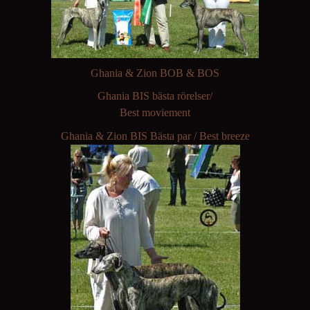
Ghania & Zion BOB & BOS
Ghania BIS bästa rörelser/
Best moviement
Ghania & Zion BIS Bästa par / Best breeze