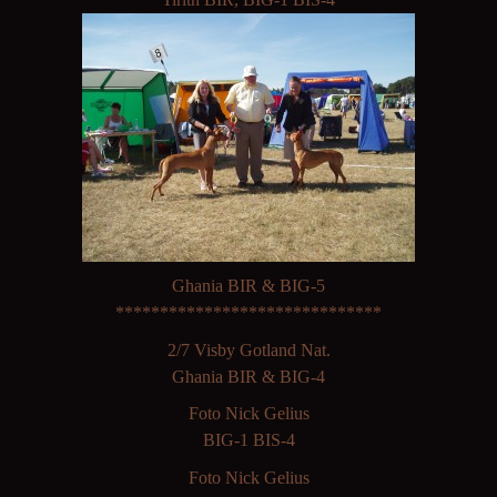
Ghania BIR & BIG-5
******************************
2/7 Visby Gotland Nat.
Ghania BIR & BIG-4
Foto Nick Gelius
BIG-1 BIS-4
Foto Nick Gelius