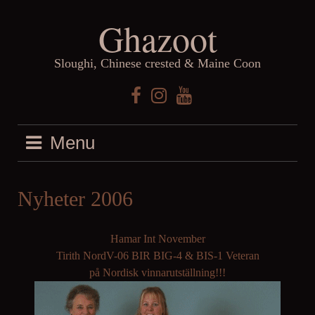
Skip
Ghazoot
to
content
Sloughi, Chinese crested & Maine Coon
Facebook
Instagram
YouTube
Menu
Nyheter 2006
Hamar Int November
Tirith NordV-06 BIR BIG-4 & BIS-1 Veteran
på Nordisk vinnarutställning!!!