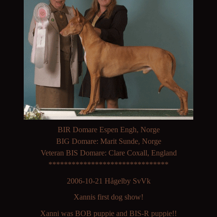
BIR Domare Espen Engh, Norge
BIG Domare: Marit Sunde, Norge
Veteran BIS Domare: Clare Coxall, England
*******************************
2006-10-21 Hågelby SvVk
Xannis first dog show!
Xanni was BOB puppie and BIS-R puppie!!