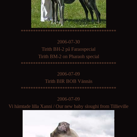
***************************************
2006-07-30
Tirith BH-2 på Faraospecial
Tirith BM-2 on Pharaoh special
***************************************
2006-07-09
Tirith BIR BOB Vännäs
***************************************
2006-07-09
Vi hämtade lilla Xanni / Our new baby sloughi from Tillieville