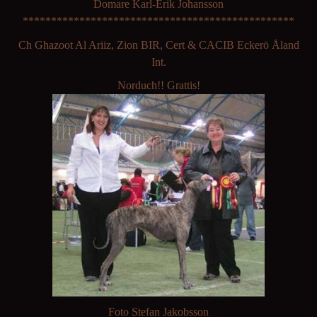
Domare Karl-Erik Johansson
************************************************
Ch Ghazoot Al Ariiz, Zion BIR, Cert & CACIB Eckerö Åland
Int.
Norduch!! Grattis!
Foto Stefan Jakobsson