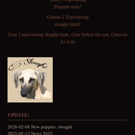
Pharaoh male!
Ghania 2 Topwinning
sloughi bitch!
Zoot 2 topwinning sloughi male, close before his son, Ghazoot
Al Ariiz
UPDATE:
2026-02-08 New puppies, sloughi
2025-05-13 News 2025