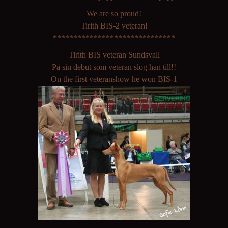
We are so proud!
Tirith BIS-2 veteran!
******************************
Tirith BIS veteran Sundsvall
På sin debut som veteran slog han till!!
On the first veteranshow he won BIS-1