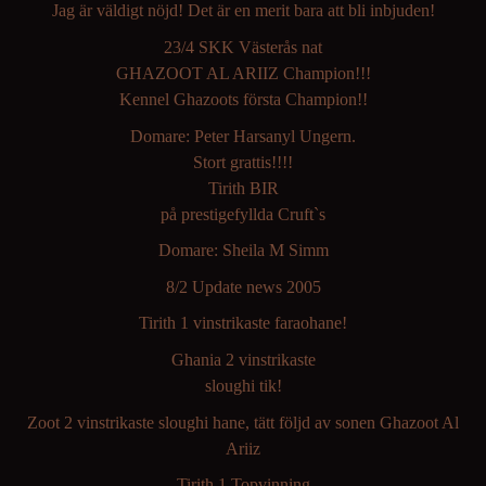
Jag är väldigt nöjd! Det är en merit bara att bli inbjuden!
23/4 SKK Västerås nat
GHAZOOT AL ARIIZ Champion!!!
Kennel Ghazoots första Champion!!
Domare: Peter Harsanyl Ungern.
Stort grattis!!!!
Tirith BIR
på prestigefyllda Cruft`s
Domare: Sheila M Simm
8/2 Update news 2005
Tirith 1 vinstrikaste faraohane!
Ghania 2 vinstrikaste
sloughi tik!
Zoot 2 vinstrikaste sloughi hane, tätt följd av sonen Ghazoot Al
Ariiz
Tirith 1 Topvinning